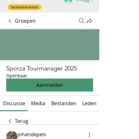
Teamsamensteller
Groepen
Sporza Tourmanager 2025
Openbaar
Aanmelden
Discussie
Media
Bestanden
Leden
Terug
johandepels