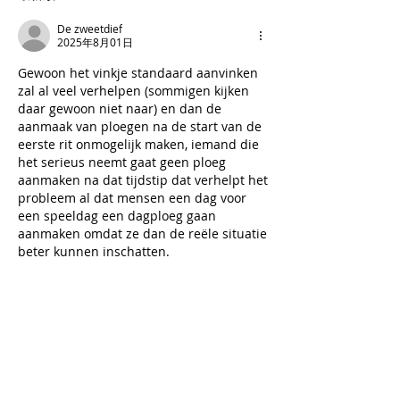
De zweetdief
2025年8月01日
Gewoon het vinkje standaard aanvinken 
zal al veel verhelpen (sommigen kijken 
daar gewoon niet naar) en dan de 
aanmaak van ploegen na de start van de 
eerste rit onmogelijk maken, iemand die 
het serieus neemt gaat geen ploeg 
aanmaken na dat tijdstip dat verhelpt het 
probleem al dat mensen een dag voor 
een speeldag een dagploeg gaan 
aanmaken omdat ze dan de reële situatie 
beter kunnen inschatten.
Dat de eerste 3 in het algemene 
klassement anoniem zijn daar lig ik dan 
minder van wakker, die hebben 21 
speeldagen lang gewoon goed geboerd 
en die verdienen het sowieso om daar te 
staan, ik zie ook de reden niet in waarom 
ze hun naam niet willen publiceren ook 