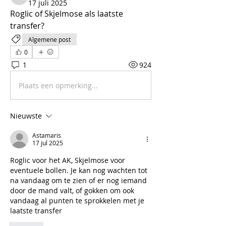
indigo.lambrecht
17 juli 2025
Roglic of Skjelmose als laatste 
transfer?
Algemene post
0
1
924
Plaats een opmerking...
Nieuwste
Astamaris
17 jul 2025
Roglic voor het AK, Skjelmose voor 
eventuele bollen. Je kan nog wachten tot 
na vandaag om te zien of er nog iemand 
door de mand valt, of gokken om ook 
vandaag al punten te sprokkelen met je 
laatste transfer