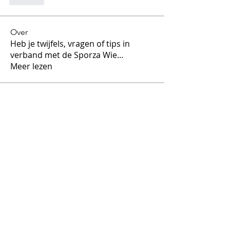
Like
Over
Heb je twijfels, vragen of tips in
verband met de Sporza Wie
...
Meer lezen
leden
De vlam van Ham
Volgen
De vlam van Ham
gheleynsmatthias
Volgen
gheleynsmatthias
Mijngedacht
Volgen
Geert Wijns
Volgen
thijs.geerts
Volgen
thijs.geerts
Alle (2913) leden bekijken